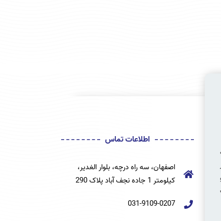
اطلاعات تماس
ه
اصفهان، سه راه درچه، بلوار الغدیر،
کیلومتر 1 جاده نجف آباد پلاک 290
031-9109-0207